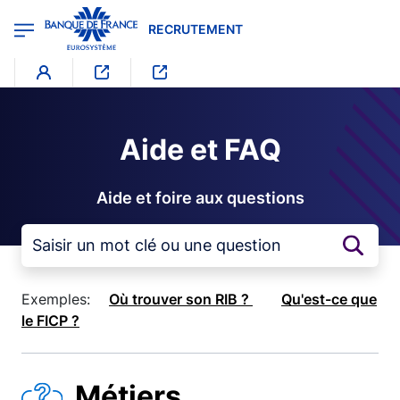
egion
RECRUTEMENT - Menu Principal
Aller au contenu principal
RECRUTEMENT
Aide et FAQ
Aide et foire aux questions
Exemples:
Où trouver son RIB ?
Qu'est-ce que
le FICP ?
Métiers