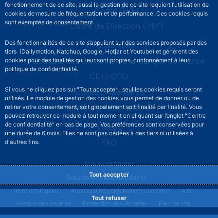
fonctionnement de ce site, aussi la gestion de ce site requiert l’utilisation de
Cadre (H/F)
cookies de mesure de fréquentation et de performance. Ces cookies requis
sont exemptés de consentement.
Cadre de Direction ( H/F)
Des fonctionnalités de ce site s’appuient sur des services proposés par des
Calendrier
tiers (Dailymotion, Katchup, Google, Hotjar et Youtube) et génèrent des
Résultats des concours de la Banque de France
cookies pour des finalités qui leur sont propres, conformément à leur
politique de confidentialité.
CDI / CDD
Si vous ne cliquez pas sur "Tout accepter", seul les cookies requis seront
Stages / Alternance
utilisés. Le module de gestion des cookies vous permet de donner ou de
Carrière à l'international
retirer votre consentement, soit globalement soit finalité par finalité. Vous
pouvez retrouver ce module à tout moment en cliquant sur l’onglet "Centre
de confidentialité" en bas de page. Vos préférences sont conservées pour
Vidéos
une durée de 6 mois. Elles ne sont pas cédées à des tiers ni utilisées à
FAQ
d'autres fins.
RECRUTEMENT - Footer secondary menu
Nous contacter
Tout accepter
Sourds et malentendants
RECRUTEMENT - Footer legal notice menu
Mentions légales
Accessibilité partiellement conforme
Aide
Tout refuser
Gestion des cookies
Protection des données
Plan du site