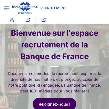
egion
RECRUTEMENT - Menu Principal
Aller au contenu principal
RECRUTEMENT
Image
Bienvenue sur l'espace
recrutement de la
Banque de France
Découvrez nos modes de recrutement, explorez la
diversité de nos métiers et plongez au cœur de
notre politique RH engagée. La Banque de France,
c’est 1001 métiers pour vous réaliser !
Rejoignez-nous !