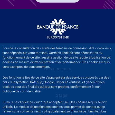
Lors de la consultation de ce site des témoins de connexion, dits « cookies »,
RECRUTEMENT - Menu Principal
Nous connaitre
sont déposés sur votre terminal. Certains cookies sont nécessaires au
fonctionnement de ce site, aussi la gestion de ce site requiert l’utilisation de
Nos offres
cookies de mesure de fréquentation et de performance. Ces cookies requis
sont exemptés de consentement.
Nos concours
Des fonctionnalités de ce site s’appuient sur des services proposés par des
CDI / CDD
tiers (Dailymotion, Katchup, Google, Hotjar et Youtube) et génèrent des
Stages / Alternance
cookies pour des finalités qui leur sont propres, conformément à leur
politique de confidentialité.
Stage
Si vous ne cliquez pas sur "Tout accepter", seul les cookies requis seront
Alternance
utilisés. Le module de gestion des cookies vous permet de donner ou de
Carrière à l'international
retirer votre consentement, soit globalement soit finalité par finalité. Vous