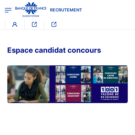
egion
RECRUTEMENT - Menu Principal
Aller au contenu principal
RECRUTEMENT
Espace candidat concours