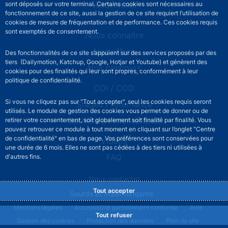
sont déposés sur votre terminal. Certains cookies sont nécessaires au
fonctionnement de ce site, aussi la gestion de ce site requiert l’utilisation de
cookies de mesure de fréquentation et de performance. Ces cookies requis
sont exemptés de consentement.
RECRUTEMENT - Menu Principal
Nous connaitre
Nos offres
Des fonctionnalités de ce site s’appuient sur des services proposés par des
tiers (Dailymotion, Katchup, Google, Hotjar et Youtube) et génèrent des
Nos concours
cookies pour des finalités qui leur sont propres, conformément à leur
politique de confidentialité.
CDI / CDD
Si vous ne cliquez pas sur "Tout accepter", seul les cookies requis seront
Stages / Alternance
utilisés. Le module de gestion des cookies vous permet de donner ou de
Carrière à l'international
retirer votre consentement, soit globalement soit finalité par finalité. Vous
pouvez retrouver ce module à tout moment en cliquant sur l’onglet "Centre
de confidentialité" en bas de page. Vos préférences sont conservées pour
Vidéos
une durée de 6 mois. Elles ne sont pas cédées à des tiers ni utilisées à
FAQ
d'autres fins.
RECRUTEMENT - Footer secondary menu
Nous contacter
Tout accepter
Sourds et malentendants
RECRUTEMENT - Footer legal notice menu
Mentions légales
Accessibilité partiellement conforme
Aide
Tout refuser
Gestion des cookies
Protection des données
Plan du site