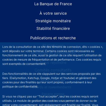
La Banque de France
À votre service
Stratégie monétaire
Stabilité financière
Publications et recherche
Statistiques
Lors de la consultation de ce site des témoins de connexion, dits « cookies »,
sont déposés sur votre terminal. Certains cookies sont nécessaires au
Actualités et événements
fonctionnement de ce site, aussi la gestion de ce site requiert l’utilisation de
cookies de mesure de fréquentation et de performance. Ces cookies requis
Nous rejoindre
sont exemptés de consentement.
Comités consultatifs
Des fonctionnalités de ce site s’appuient sur des services proposés par des
tiers (Dailymotion, Katchup, Google, Hotjar et Youtube) et génèrent des
Footer secondary menu
Nous contacter
cookies pour des finalités qui leur sont propres, conformément à leur
politique de confidentialité.
Sourds et malentendants
Espace presse
Si vous ne cliquez pas sur "Tout accepter", seul les cookies requis seront
La direction des Achats
utilisés. Le module de gestion des cookies vous permet de donner ou de
retirer votre consentement, soit globalement soit finalité par finalité. Vous